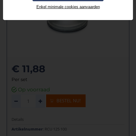
Enkel minimale cookies aanvaarden
€ 11,88
Per set
Op voorraad
BESTEL NU!
Details
Artikelnummer
: RCU 125 100