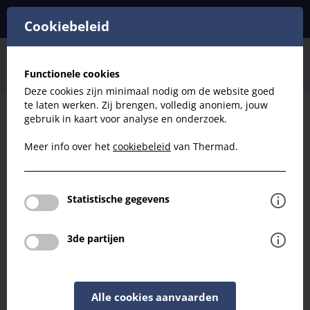
Cookiebeleid
Ventilatie
Spiraal
Verlopen
Functionele cookies
Spiraal D125-100: Verloop
Deze cookies zijn minimaal nodig om de website goed
te laten werken. Zij brengen, volledig anoniem, jouw
gebruik in kaart voor analyse en onderzoek.
Filteren
Meer info over het
cookiebeleid
van Thermad.
Ventilatie
Spiraal D125-100: Verloop
Statistische gegevens
Terug naar overzicht
3de partijen
Alle cookies aanvaarden