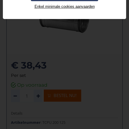
Enkel minimale cookies aanvaarden
€ 38,43
Per set
Op voorraad
BESTEL NU!
Details
Artikelnummer
: TCPU 200 125