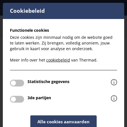
Cookiebeleid
Ventilatie
Spiraal
T-Stuk
Functionele cookies
Spiraal D200: T-stuk naar D125
Deze cookies zijn minimaal nodig om de website goed
te laten werken. Zij brengen, volledig anoniem, jouw
gebruik in kaart voor analyse en onderzoek.
Filteren
Meer info over het
cookiebeleid
van Thermad.
Ventilatie
Spiraal D200: T-stuk naar D125
Statistische gegevens
Terug naar overzicht
3de partijen
Alle cookies aanvaarden