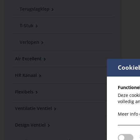
Terugslagklep
T-Stuk
Verlopen
Air Excellent
Cookie
HR Kanaal
Functione
Flexibels
Deze cooki
volledig a
Ventilatie Ventiel
Meer info
Design Ventiel