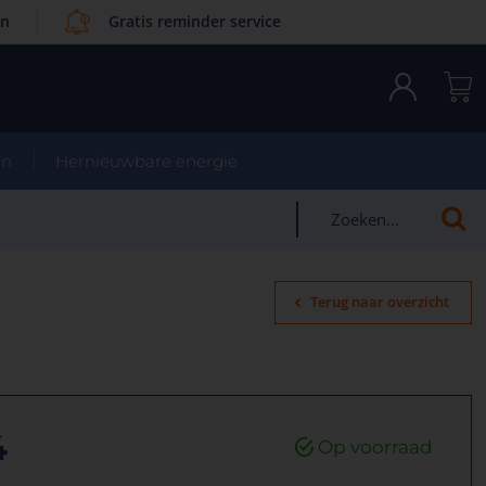
en
Gratis reminder service
en
Hernieuwbare energie
Terug naar overzicht
4
Op voorraad