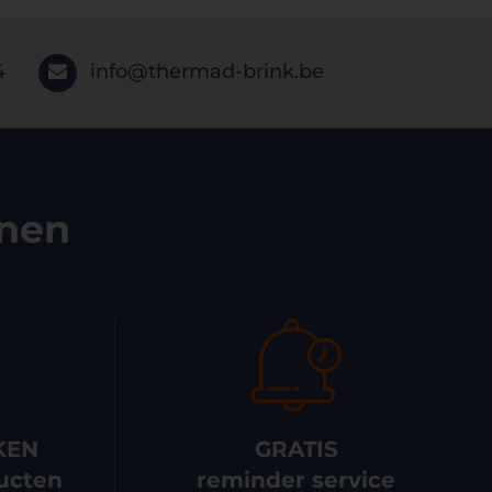
4
info@thermad-brink.be
enen
KEN
GRATIS
ucten
reminder service