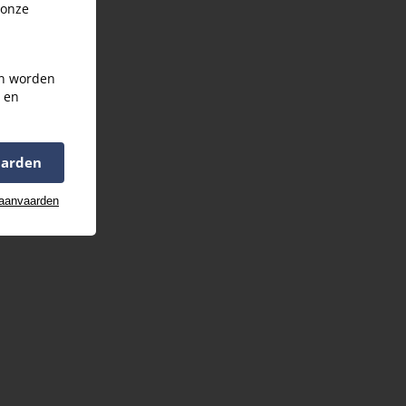
 onze
an worden
s en
aarden
 aanvaarden