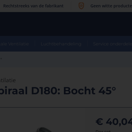
Rechtstreeks van de fabrikant
Geen witte product
ale Ventilatie
Luchtbehandeling
Service onderdel
5°
tilatie
piraal D180: Bocht 45°
€ 40,0
Per set