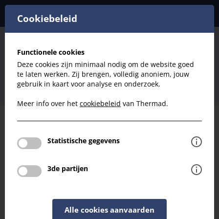
Cookiebeleid
Lokale Ventilatie
Functionele cookies
Met Warmteterugwinning (WTW)
Deze cookies zijn minimaal nodig om de website goed
Lunos E² & Ego
Lunos E² & Ego
te laten werken. Zij brengen, volledig anoniem, jouw
Lunos Muurdoorvoer Adaptor voor een gescheiden
gebruik in kaart voor analyse en onderzoek.
luchtkanaal D160x L100mm
Meer info over het
cookiebeleid
van Thermad.
Filteren
Statistische gegevens
Lokale Ventilatie
3de partijen
Lunos Muurdoorvoer Adaptor voor een
gescheiden luchtkanaal D160x L100mm
Terug naar overzicht
Alle cookies aanvaarden