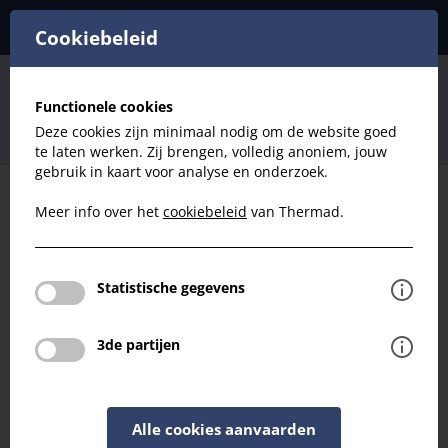
Cookiebeleid
Ventilatie
Ventilatie Doorvoeren Gevel
Functionele cookies
Doorvoer Gevel Kap
Deze cookies zijn minimaal nodig om de website goed
HR Gevel kap D180 (Ventilatie, RAL9005)
te laten werken. Zij brengen, volledig anoniem, jouw
gebruik in kaart voor analyse en onderzoek.
Meer info over het
cookiebeleid
van Thermad.
Filteren
Ventilatie
Statistische gegevens
HR Gevel kap D180 (Ventilatie, RAL9005)
3de partijen
Terug naar overzicht
Alle cookies aanvaarden