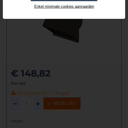
Enkel minimale cookies aanvaarden
€ 148,82
Per set
Levertermijn: 7 dagen
BESTEL NU!
Details