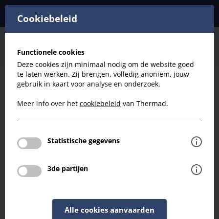
Cookiebeleid
Ventilatie
HR Kanaal
Bochten
Functionele cookies
HR D180 Bocht 45°
Deze cookies zijn minimaal nodig om de website goed
te laten werken. Zij brengen, volledig anoniem, jouw
gebruik in kaart voor analyse en onderzoek.
Filteren
Meer info over het
cookiebeleid
van Thermad.
Ventilatie
HR D180 Bocht 45°
Statistische gegevens
Terug naar overzicht
3de partijen
Alle cookies aanvaarden