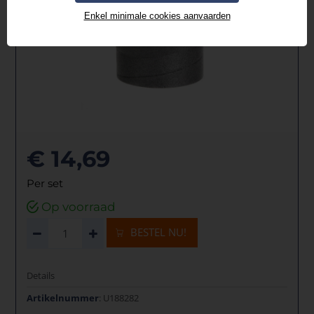
Enkel minimale cookies aanvaarden
€ 14,69
Per set
Op voorraad
BESTEL NU!
Details
Artikelnummer
: U188282