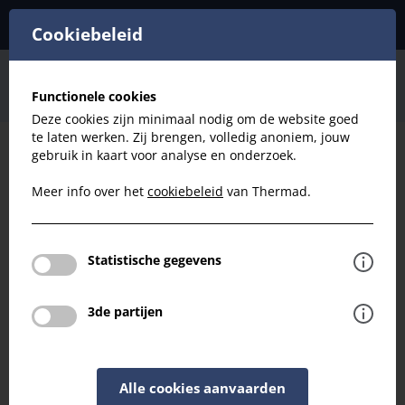
Cookiebeleid
Ventilatie
HR Kanaal
Bochten
Functionele cookies
HR D125 Bocht 45°
Deze cookies zijn minimaal nodig om de website goed
te laten werken. Zij brengen, volledig anoniem, jouw
gebruik in kaart voor analyse en onderzoek.
Filteren
Meer info over het
cookiebeleid
van Thermad.
Ventilatie
HR D125 Bocht 45°
Statistische gegevens
Terug naar overzicht
3de partijen
Alle cookies aanvaarden