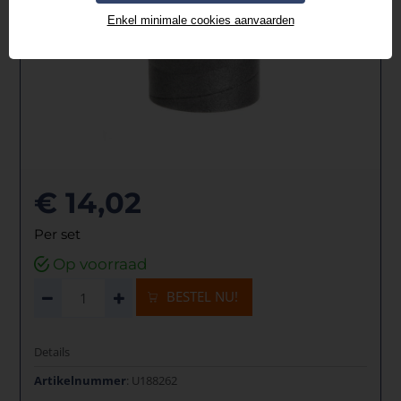
Enkel minimale cookies aanvaarden
€ 14,02
Per set
Op voorraad
BESTEL NU!
Details
Artikelnummer
: U188262