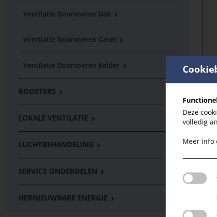
Ventilatie Doorvoeren Dak
Ventilatie Doorvoeren Gevel
Ventilatie Doorvoeren Kelder
Cookie
ROOSTERS
Functione
Deze cooki
LOKALE VENTILATIE
volledig a
Meer info
LUCHTBEHANDELING
SERVICE ONDERDELEN
HERNIEUWBARE ENERGIE