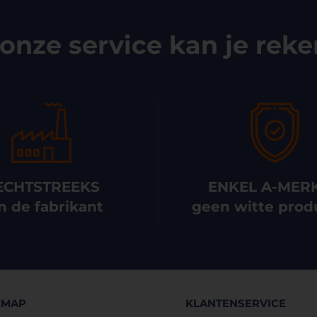
onze service kan je rek
ECHTSTREEKS
ENKEL A-MER
n de fabrikant
geen witte prod
EMAP
KLANTENSERVICE