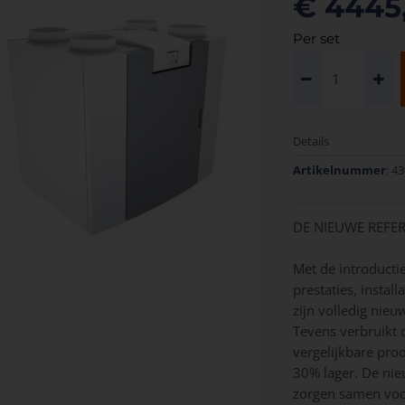
€ 4445
Per set
Details
Artikelnummer
: 4
DE NIEUWE REFER
Met de introductie
prestaties, instal
zijn volledig nieu
Tevens verbruikt 
vergelijkbare pro
30% lager. De nie
zorgen samen voor