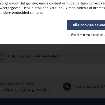
Zorgt ervoor dat geïntegreerde content van 3de partijen correct k
- Energielabel A o
weergegeven. Denk hierbij aan Youtube-, Vimeo- video's of iframe
Uiterst laag ener
andere embedded content.
- Touchscreen + a
Alle cookies aanv
Zeer eenvoudige in
Enkel minimale cookies
- Bypass, vorstbe
Hulp nodig bij het bestellen?
en van uw filter?
+32 3 326 24 8
helpen je graag verder.