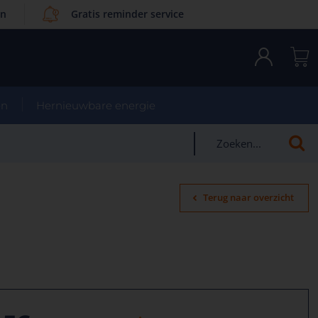
en
Gratis reminder service
en
Hernieuwbare energie
Terug naar overzicht