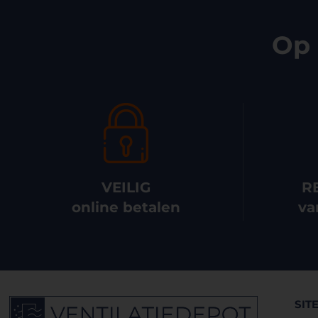
Op 
VEILIG
R
online betalen
va
SIT