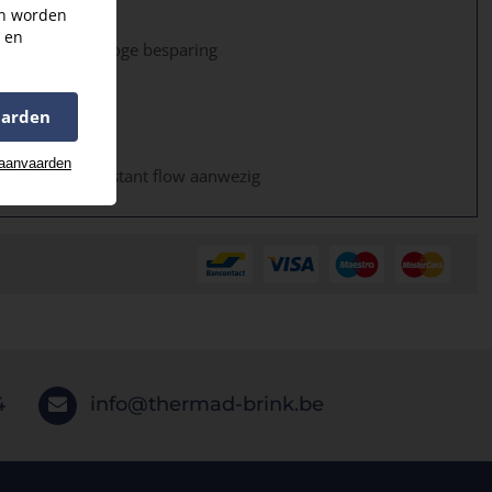
an worden
f A+
s en
gieverbruik en hoge besparing
ndere opties
aarden
stallatie
 aanvaarden
scherming, Constant flow aanwezig
4
info@thermad-brink.be