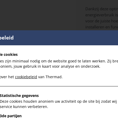
Dankzij deze opt
energieverbruik is
voor de juiste hoev
installeren en fun
zoals een volledig
beleid
natuurlijk meege
- Geoptimaliseer
le cookies
Beter luchtflow in
es zijn minimaal nodig om de website goed te laten werken. Zij br
Verhoogd thermi
noniem, jouw gebruik in kaart voor analyse en onderzoek.
- Energiezuinige v
 over het
cookiebeleid
van Thermad.
Elektrische verbru
Belangrijke bespari
Statistische gegevens
- Kleinste in zijn k
Deze cookies houden anoniem uw activiteit op de site bij zodat wij
Kleiner maar ook l
service kunnen verbeteren.
Eenvoudige plaats
3de partijen