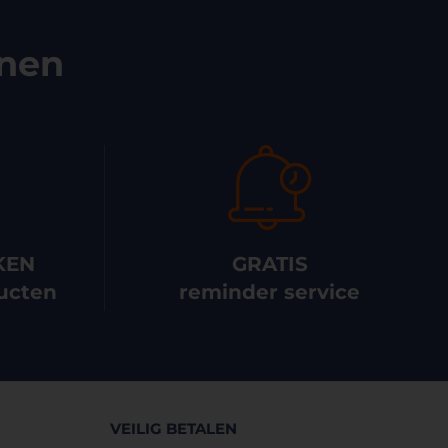
enen
KEN
GRATIS
ucten
reminder service
VEILIG BETALEN