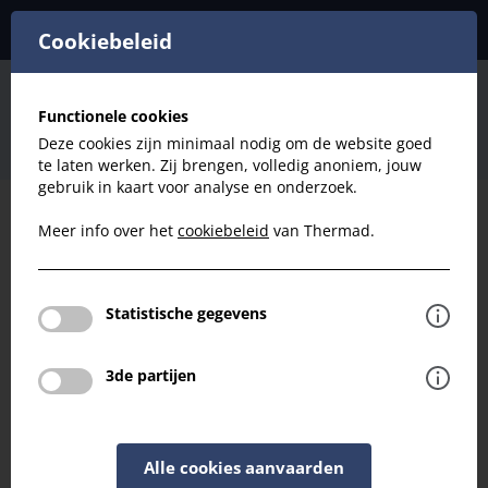
Cookiebeleid
Filters
BRINK CLIMATE SYSTEMS BV
Functionele cookies
Brink Excellent
Brink Excellent
Deze cookies zijn minimaal nodig om de website goed
Filter Fijnstof F7 (ePM1 50%): Brink Excellent 180
te laten werken. Zij brengen, volledig anoniem, jouw
gebruik in kaart voor analyse en onderzoek.
Meer info over het
cookiebeleid
van Thermad.
Filteren
Filters
Statistische gegevens
Filter Fijnstof F7 (ePM1 50%): Brink
Excellent 180
3de partijen
Terug naar overzicht
Alle cookies aanvaarden