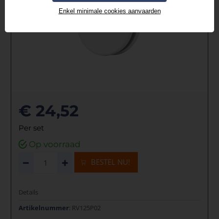
Enkel minimale cookies aanvaarden
€ 24,52
Per set
Op voorraad
BESTEL NU!
Details
Artikelnummer
: RV125P02