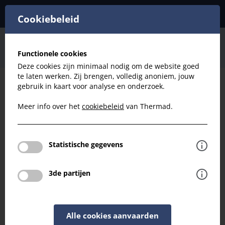
Cookiebeleid
Ventilatie
Design Ventiel
Opbouw
Functionele cookies
Ventiel DM Pulsie D125
Deze cookies zijn minimaal nodig om de website goed
te laten werken. Zij brengen, volledig anoniem, jouw
gebruik in kaart voor analyse en onderzoek.
Filteren
Meer info over het
cookiebeleid
van Thermad.
Ventilatie
Ventiel DM Pulsie D125
Statistische gegevens
Terug naar overzicht
3de partijen
Alle cookies aanvaarden