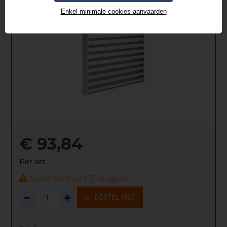
Enkel minimale cookies aanvaarden
€ 93,84
Per set
Levertermijn: 21 dagen
BESTEL NU!