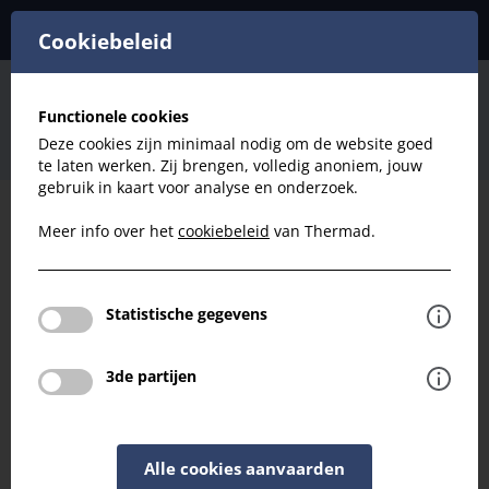
Cookiebeleid
Roosters
Buitenroosters Rechthoek
Functionele cookies
Opbouw Aluminium
Deze cookies zijn minimaal nodig om de website goed
Buitenrooster WO332: L300x H300 Alu Opbouw
te laten werken. Zij brengen, volledig anoniem, jouw
gebruik in kaart voor analyse en onderzoek.
Meer info over het
cookiebeleid
van Thermad.
Filteren
Roosters
Statistische gegevens
Buitenrooster WO332: L300x H300 Alu
Opbouw
3de partijen
Terug naar overzicht
Alle cookies aanvaarden