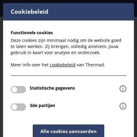
Cookiebeleid
Hernieuwbare energie
Airzone Regeling
Functionele cookies
Airzone Flexa 25 Thermostaten
Deze cookies zijn minimaal nodig om de website goed
Airzone Flexa 25 Thermostaat Bleuface Wit bedraad
te laten werken. Zij brengen, volledig anoniem, jouw
gebruik in kaart voor analyse en onderzoek.
Meer info over het
cookiebeleid
van Thermad.
Filteren
Hernieuwbare energie
Statistische gegevens
Airzone Flexa 25 Thermostaat Bleuface
Wit bedraad
3de partijen
Terug naar overzicht
Alle cookies aanvaarden