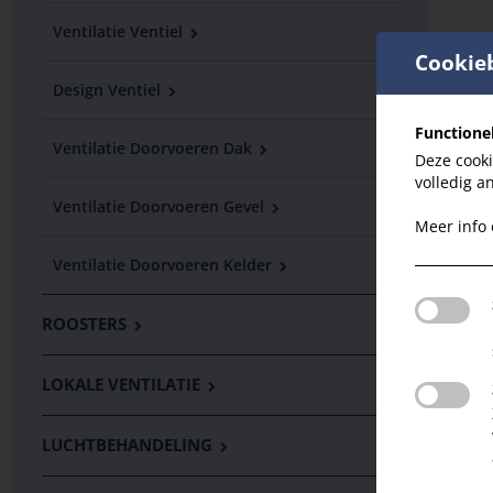
Ventilatie Ventiel
Cookie
Design Ventiel
Functione
Ventilatie Doorvoeren Dak
Deze cooki
volledig a
Ventilatie Doorvoeren Gevel
Meer info
Ventilatie Doorvoeren Kelder
ROOSTERS
LOKALE VENTILATIE
LUCHTBEHANDELING