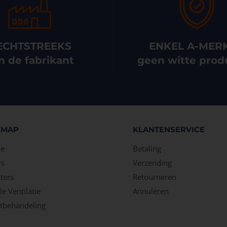
ECHTSTREEKS
ENKEL A-MER
n de fabrikant
geen witte prod
EMAP
KLANTENSERVICE
e
Betaling
rs
Verzending
ters
Retourneren
e Ventilatie
Annuleren
tbehandeling