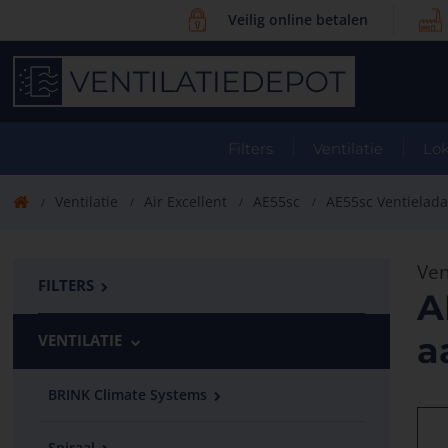
Veilig online betalen
Filters
Ventilatie
Lok
Ventilatie
Air Excellent
AE55sc
AE55sc Ventielada
Ven
FILTERS
A
a
VENTILATIE
BRINK Climate Systems
Spiraal