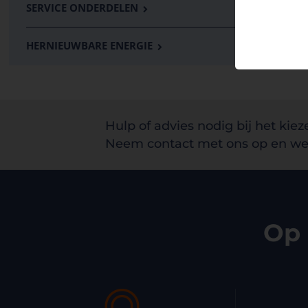
SERVICE ONDERDELEN
HERNIEUWBARE ENERGIE
Hulp of advies nodig bij het kiez
Neem contact met ons op en we 
Op 