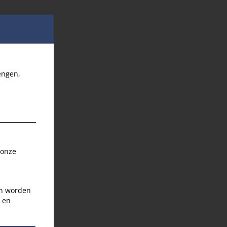
engen,
 onze
an worden
s en