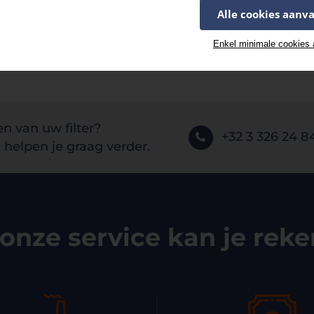
Alle cookies aanv
Enkel minimale cookies
en van uw filter?
+32 3 326 24 8
helpen je graag verder.
onze service kan je rek