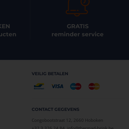
KEN
GRATIS
ucten
reminder service
VEILIG BETALEN
CONTACT GEGEVENS
Congobootstraat 12, 2660 Hoboken
+32 3 326 24 84,
info@thermad-brink.be