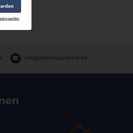
aarden
 aanvaarden
4
info@thermad-brink.be
enen