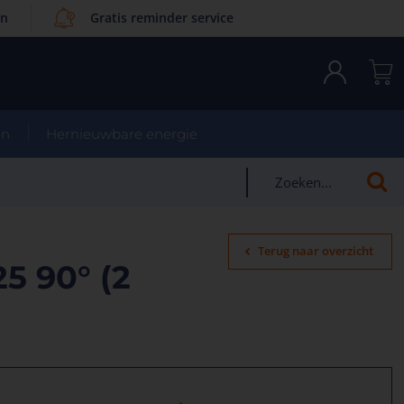
en
Gratis reminder service
en
Hernieuwbare energie
Terug naar overzicht
5 90° (2