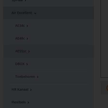
Air Excellent
AE34c
AE48c
AE55sc
DBOX
Toebehoren
HR Kanaal
Flexibels