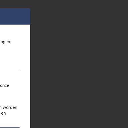
engen,
 onze
an worden
s en