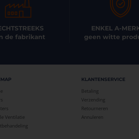
ECHTSTREEKS
ENKEL A-MER
n de fabrikant
geen witte prod
EMAP
KLANTENSERVICE
e
Betaling
rs
Verzending
ters
Retourneren
e Ventilatie
Annuleren
tbehandeling