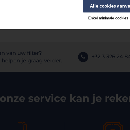
Alle cookies aanv
Enkel minimale cookies
en van uw filter?
+32 3 326 24 8
helpen je graag verder.
onze service kan je rek