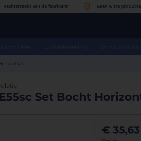
Rechtstreeks van de fabrikant
Geen witte product
ale Ventilatie
Luchtbehandeling
Service onderdel
Horizontaal
tilatie
E55sc Set Bocht Horizon
€ 35,63
Per set