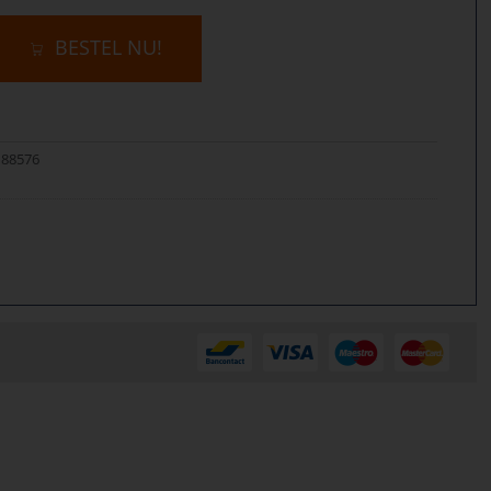
BESTEL NU!
188576