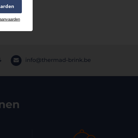
aarden
 aanvaarden
4
info@thermad-brink.be
enen