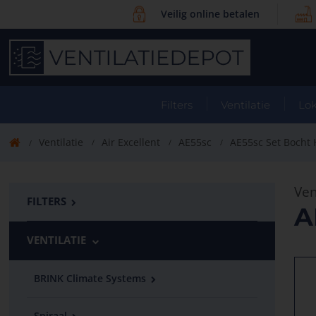
Veilig online betalen
Filters
Ventilatie
Lok
Ventilatie
Air Excellent
AE55sc
AE55sc Set Bocht 
Ven
FILTERS
A
VENTILATIE
BRINK Climate Systems
Spiraal