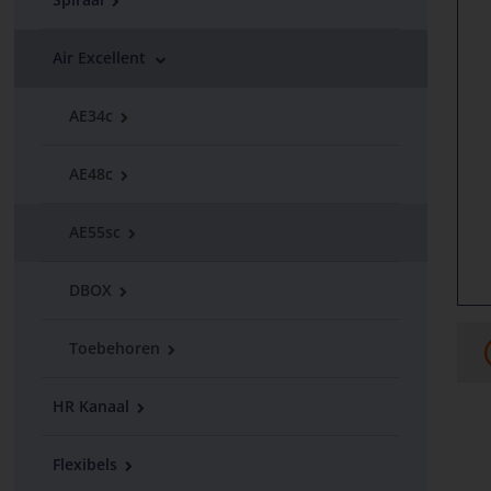
Air Excellent
AE34c
AE48c
AE55sc
DBOX
Toebehoren
HR Kanaal
Flexibels