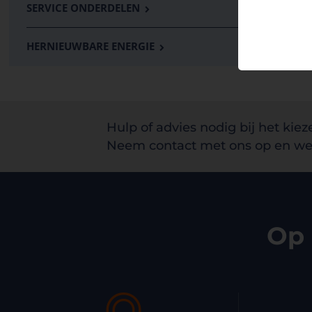
SERVICE ONDERDELEN
HERNIEUWBARE ENERGIE
Hulp of advies nodig bij het kiez
Neem contact met ons op en we 
Op 