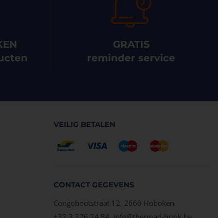
KEN
GRATIS
ucten
reminder service
VEILIG BETALEN
CONTACT GEGEVENS
Congobootstraat 12, 2660 Hoboken
+32 3 326 24 84,
info@thermad-brink.be