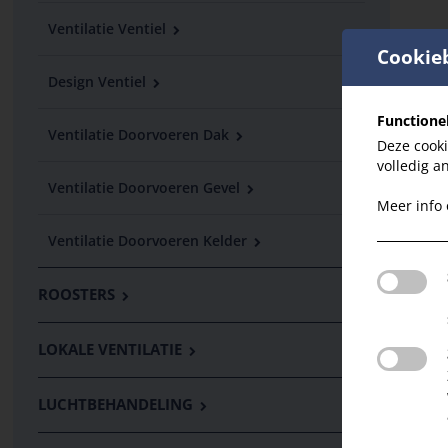
Ventilatie Ventiel
Cookie
Design Ventiel
Functione
Ventilatie Doorvoeren Dak
Deze cooki
volledig a
Ventilatie Doorvoeren Gevel
Meer info
Ventilatie Doorvoeren Kelder
ROOSTERS
LOKALE VENTILATIE
LUCHTBEHANDELING