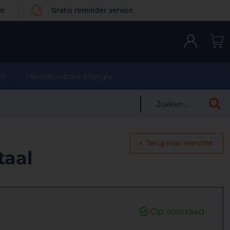
en
Gratis reminder service
en
Hernieuwbare energie
Terug naar overzicht
taal
Op voorraad